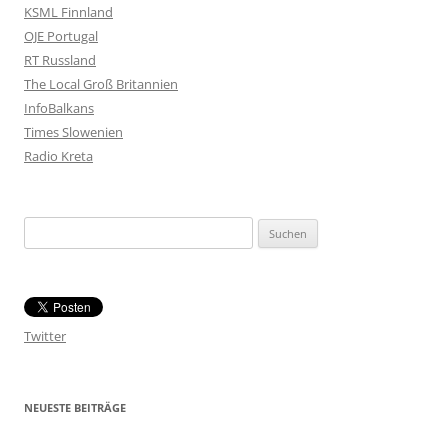
KSML Finnland
OJE Portugal
RT Russland
The Local Groß Britannien
InfoBalkans
Times Slowenien
Radio Kreta
Suchen
nach:
Twitter
NEUESTE BEITRÄGE