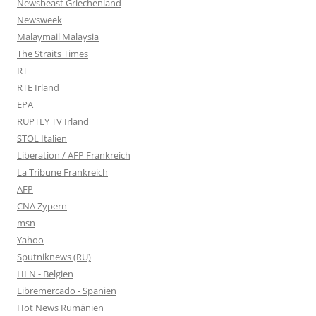
Newsbeast Griechenland
Newsweek
Malaymail Malaysia
The Straits Times
RT
RTE Irland
EPA
RUPTLY TV Irland
STOL Italien
Liberation / AFP Frankreich
La Tribune Frankreich
AFP
CNA Zypern
msn
Yahoo
Sputniknews (RU)
HLN - Belgien
Libremercado - Spanien
Hot News Rumänien